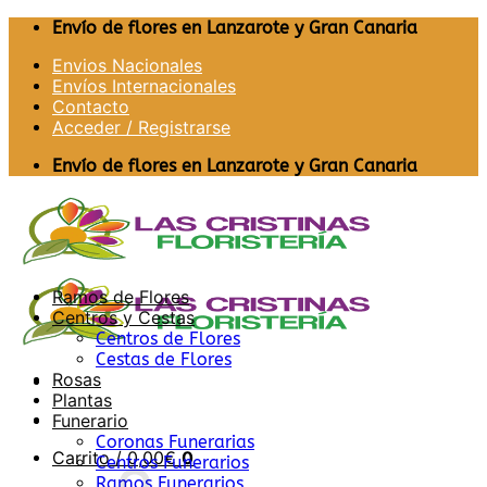
Saltar
Envío de flores en Lanzarote y Gran Canaria
al
Envios Nacionales
contenido
Envíos Internacionales
Contacto
Acceder / Registrarse
Envío de flores en Lanzarote y Gran Canaria
Ramos de Flores
Centros y Cestas
Centros de Flores
Cestas de Flores
Rosas
Plantas
Funerario
Coronas Funerarias
Carrito /
0,00
€
0
Centros Funerarios
Ramos Funerarios