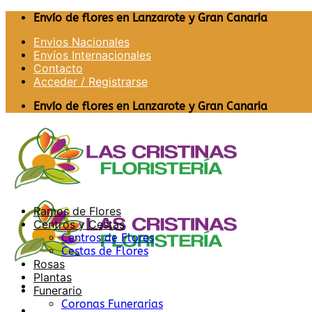
Saltar
Envío de flores en Lanzarote y Gran Canaria
al
Envios Nacionales
contenido
Envíos Internacionales
Contacto
Acceder / Registrarse
Envío de flores en Lanzarote y Gran Canaria
Ramos de Flores
Centros y Cestas
Centros de Flores
Cestas de Flores
Rosas
Plantas
Funerario
Coronas Funerarias