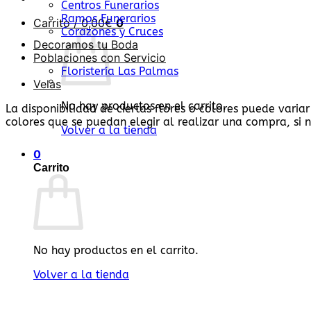
Centros Funerarios
Ramos Funerarios
Carrito /
0,00
€
0
Corazones y Cruces
Decoramos tu Boda
Poblaciones con Servicio
Floristería Las Palmas
Velas
No hay productos en el carrito.
La disponibilidad de ciertas flores o colores puede variar
colores que se puedan elegir al realizar una compra, si n
Volver a la tienda
0
Carrito
No hay productos en el carrito.
Volver a la tienda