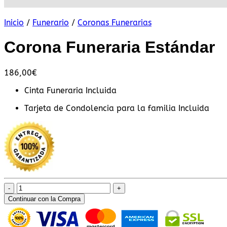
Inicio
/
Funerario
/
Coronas Funerarias
Corona Funeraria Estándar
186,00
€
Cinta Funeraria Incluida
Tarjeta de Condolencia para la familia Incluida
Corona
Funeraria
Continuar con la Compra
Estándar
cantidad