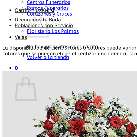
Centros Funerarios
Ramos Funerarios
Carrito /
0,00
€
0
Corazones y Cruces
Decoramos tu Boda
Poblaciones con Servicio
Floristería Las Palmas
Velas
No hay productos en el carrito.
La disponibilidad de ciertas flores o colores puede variar
colores que se puedan elegir al realizar una compra, si n
Volver a la tienda
0
Carrito
No hay productos en el carrito.
Volver a la tienda