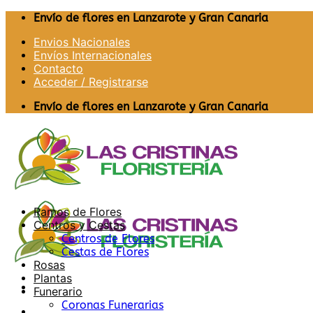
Saltar
Envío de flores en Lanzarote y Gran Canaria
al
Envios Nacionales
contenido
Envíos Internacionales
Contacto
Acceder / Registrarse
Envío de flores en Lanzarote y Gran Canaria
Ramos de Flores
Centros y Cestas
Centros de Flores
Cestas de Flores
Rosas
Plantas
Funerario
Coronas Funerarias