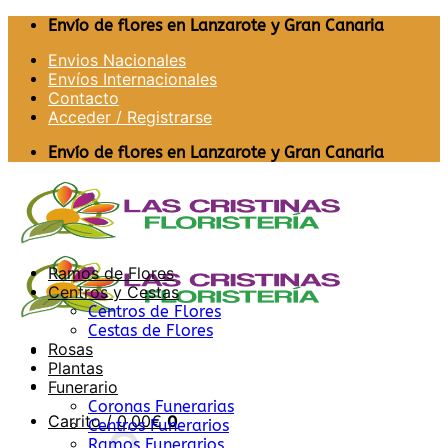
Saltar
Envío de flores en Lanzarote y Gran Canaria
al
Envios Nacionales
contenido
Envíos Internacionales
Contacto
Acceder / Registrarse
Envío de flores en Lanzarote y Gran Canaria
Ramos de Flores
Centros y Cestas
Centros de Flores
Cestas de Flores
Rosas
Plantas
Funerario
Coronas Funerarias
Carrito /
0,00
€
0
Centros Funerarios
Ramos Funerarios