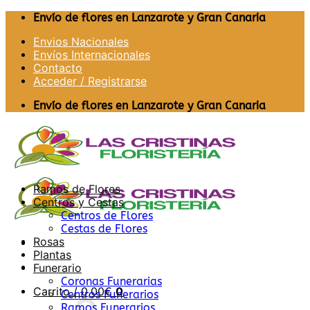
Saltar
Envío de flores en Lanzarote y Gran Canaria
al
Envios Nacionales
contenido
Envíos Internacionales
Contacto
Acceder / Registrarse
Envío de flores en Lanzarote y Gran Canaria
Ramos de Flores
Centros y Cestas
Centros de Flores
Cestas de Flores
Rosas
Plantas
Funerario
Coronas Funerarias
Carrito /
0,00
€
0
Centros Funerarios
Ramos Funerarios