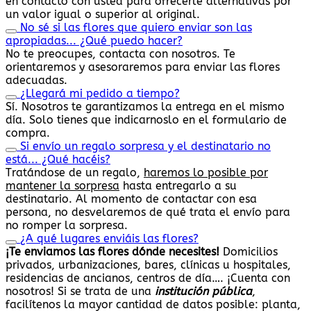
en contacto con usted para ofrecerle alternativas por
un valor igual o superior al original.
No sé si las flores que quiero enviar son las
apropiadas... ¿Qué puedo hacer?
No te preocupes, contacta con nosotros. Te
orientaremos y asesoraremos para enviar las flores
adecuadas.
¿Llegará mi pedido a tiempo?
Sí. Nosotros te garantizamos la entrega en el mismo
día. Solo tienes que indicarnoslo en el formulario de
compra.
Si envío un regalo sorpresa y el destinatario no
está... ¿Qué hacéis?
Tratándose de un regalo,
haremos lo posible por
mantener la sorpresa
hasta entregarlo a su
destinatario. Al momento de contactar con esa
persona, no desvelaremos de qué trata el envío para
no romper la sorpresa.
¿A qué lugares enviáis las flores?
¡Te enviamos las flores dónde necesites!
Domicilios
privados, urbanizaciones, bares, clínicas u hospitales,
residencias de ancianos, centros de día…. ¡Cuenta con
nosotros! Si se trata de una
institución pública
,
facilítenos la mayor cantidad de datos posible: planta,