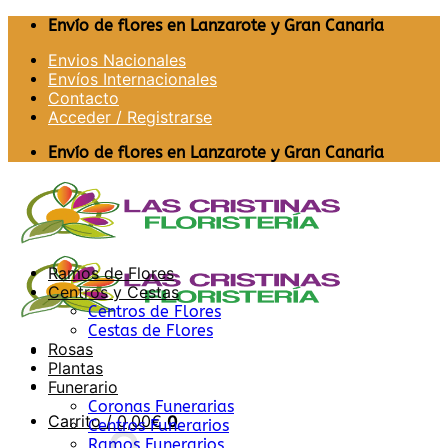
Saltar
Envío de flores en Lanzarote y Gran Canaria
al
Envios Nacionales
contenido
Envíos Internacionales
Contacto
Acceder / Registrarse
Envío de flores en Lanzarote y Gran Canaria
Ramos de Flores
Centros y Cestas
Centros de Flores
Cestas de Flores
Rosas
Plantas
Funerario
Coronas Funerarias
Carrito /
0,00
€
0
Centros Funerarios
Ramos Funerarios