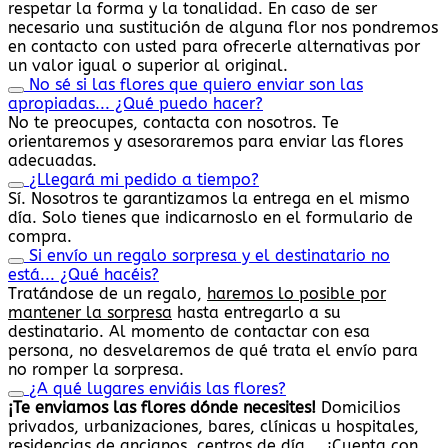
respetar la forma y la tonalidad. En caso de ser
necesario una sustitución de alguna flor nos pondremos
en contacto con usted para ofrecerle alternativas por
un valor igual o superior al original.
No sé si las flores que quiero enviar son las
apropiadas... ¿Qué puedo hacer?
No te preocupes, contacta con nosotros. Te
orientaremos y asesoraremos para enviar las flores
adecuadas.
¿Llegará mi pedido a tiempo?
Sí. Nosotros te garantizamos la entrega en el mismo
día. Solo tienes que indicarnoslo en el formulario de
compra.
Si envío un regalo sorpresa y el destinatario no
está... ¿Qué hacéis?
Tratándose de un regalo,
haremos lo posible por
mantener la sorpresa
hasta entregarlo a su
destinatario. Al momento de contactar con esa
persona, no desvelaremos de qué trata el envío para
no romper la sorpresa.
¿A qué lugares enviáis las flores?
¡Te enviamos las flores dónde necesites!
Domicilios
privados, urbanizaciones, bares, clínicas u hospitales,
residencias de ancianos, centros de día…. ¡Cuenta con